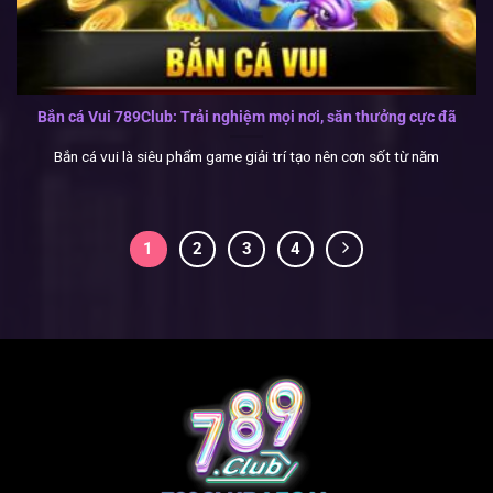
Bắn cá Vui 789Club: Trải nghiệm mọi nơi, săn thưởng cực đã
Bắn cá vui là siêu phẩm game giải trí tạo nên cơn sốt từ năm
1
2
3
4