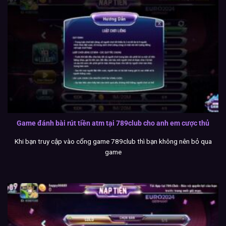
Game đánh bài rút tiền atm tại 789club cho anh em cược thủ
Khi bạn truy cập vào cổng game 789club thì bạn không nên bỏ qua
game