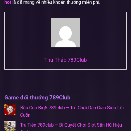
hot
là đã mang về nhiều khoản thưởng miễn phí.
Thu Thảo 789Club
Game đổi thưởng 789Club
Bầu Cua Big5 789club – Trò Chơi Dân Gian Siêu Lôi
Cuốn
Tru Tiên 789club – Bí Quyết Chơi Slot Săn Hũ Hiệu