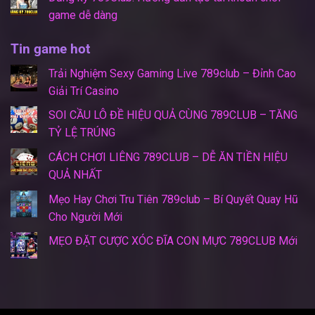
game dễ dàng
Tin game hot
Trải Nghiệm Sexy Gaming Live 789club – Đỉnh Cao
Giải Trí Casino
SOI CẦU LÔ ĐỀ HIỆU QUẢ CÙNG 789CLUB – TĂNG
TỶ LỆ TRÚNG
CÁCH CHƠI LIÊNG 789CLUB – DỄ ĂN TIỀN HIỆU
QUẢ NHẤT
Mẹo Hay Chơi Tru Tiên 789club – Bí Quyết Quay Hũ
Cho Người Mới
MẸO ĐẶT CƯỢC XÓC ĐĨA CON MỰC 789CLUB Mới