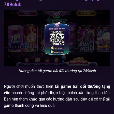
789club
Hướng dẫn tải game bài đổi thưởng tại 789club
Người chơi muốn thực hiện
tải game bài đổi thưởng tặng
vốn
nhanh chóng thì phải thực hiện chính xác từng thao tác.
Bạn nên tham khảo qua các hướng dẫn sau đây để có thể tải
game thành công và hiệu quả: