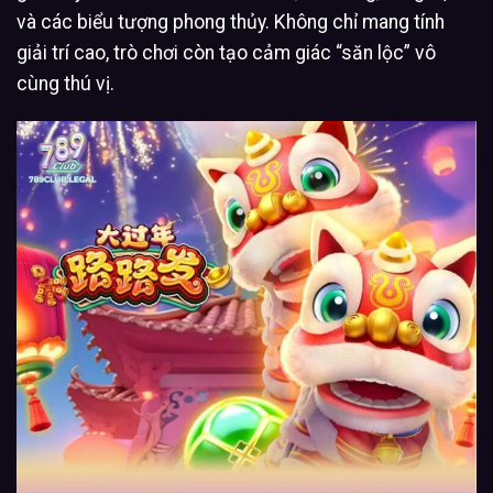
và các biểu tượng phong thủy. Không chỉ mang tính
giải trí cao, trò chơi còn tạo cảm giác “săn lộc” vô
cùng thú vị.