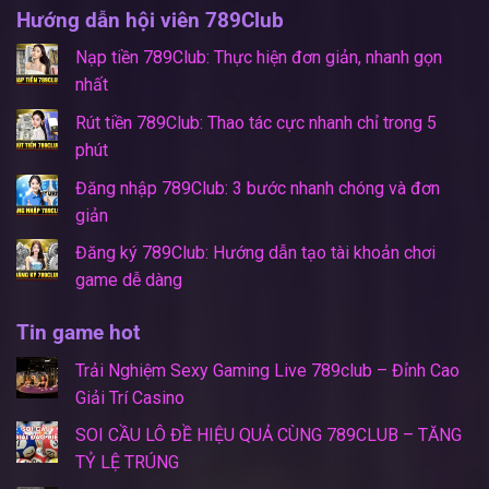
Hướng dẫn hội viên 789Club
Nạp tiền 789Club: Thực hiện đơn giản, nhanh gọn
nhất
Rút tiền 789Club: Thao tác cực nhanh chỉ trong 5
phút
Đăng nhập 789Club: 3 bước nhanh chóng và đơn
giản
Đăng ký 789Club: Hướng dẫn tạo tài khoản chơi
game dễ dàng
Tin game hot
Trải Nghiệm Sexy Gaming Live 789club – Đỉnh Cao
Giải Trí Casino
SOI CẦU LÔ ĐỀ HIỆU QUẢ CÙNG 789CLUB – TĂNG
TỶ LỆ TRÚNG