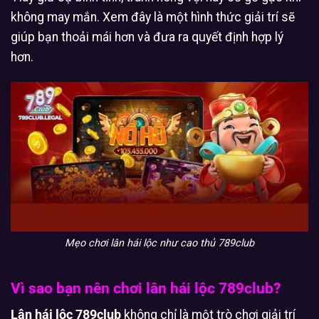
không may mắn. Xem đây là một hình thức giải trí sẽ
giúp bạn thoải mái hơn và đưa ra quyết định hợp lý
hơn.
Mẹo chơi lân hái lộc như cao thủ 789club
Vì sao bạn nên chơi lân hái lộc 789club?
Lân hái lộc 789club
không chỉ là một trò chơi giải trí