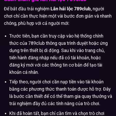
Để bắt đầu trải nghiệm
Lân hái lộc 789club,
người
chơi chỉ cần thực hiện một vài bước đơn giản và nhanh
chóng, phù hợp với cả người mới:
Trước tiên, bạn cần truy cập vào hệ thống chính
thức của 789club thông qua trình duyệt hoặc ứng
dụng trên thiết bị di động. Sau khi vào trang chủ,
tiến hành đăng nhập nếu đã có tài khoản, hoặc
đăng ký mới với các thông tin cơ bản để tạo tài
khoản cá nhân.
Tiếp theo, người chơi cần nạp tiền vào tài khoản
bằng các phương thức thanh toán được hỗ trợ. Đây
là bước cần thiết để có thể tham gia quay thưởng và
trải nghiệm đầy đủ các tính năng của trò chơi.
Khi đã hoàn tất, bạn chỉ cần tìm và chọn trò chơi