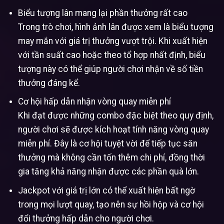
Biểu tượng lân mang lại phần thưởng rất cao
Trong trò chơi, hình ảnh lân được xem là biểu tượng
may mắn với giá trị thưởng vượt trội. Khi xuất hiện
với tần suất cao hoặc theo tổ hợp nhất định, biểu
tượng này có thể giúp người chơi nhận về số tiền
thưởng đáng kể.
Cơ hội hấp dẫn nhận vòng quay miễn phí
Khi đạt được những combo đặc biệt theo quy định,
người chơi sẽ được kích hoạt tính năng vòng quay
miễn phí. Đây là cơ hội tuyệt vời để tiếp tục săn
thưởng mà không cần tốn thêm chi phí, đồng thời
gia tăng khả năng nhận được các phần quà lớn.
Jackpot với giá trị lớn có thể xuất hiện bất ngờ
trong mọi lượt quay, tạo nên sự hồi hộp và cơ hội
đổi thưởng hấp dẫn cho người chơi.