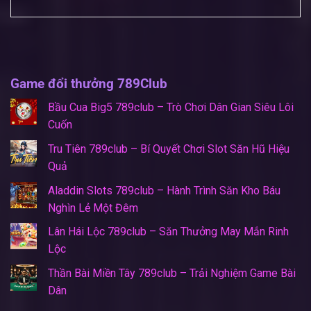
Game đổi thưởng 789Club
Bầu Cua Big5 789club – Trò Chơi Dân Gian Siêu Lôi
Cuốn
Tru Tiên 789club – Bí Quyết Chơi Slot Săn Hũ Hiệu
Quả
Aladdin Slots 789club – Hành Trình Săn Kho Báu
Nghìn Lẻ Một Đêm
Lân Hái Lộc 789club – Săn Thưởng May Mắn Rinh
Lộc
Thần Bài Miền Tây 789club – Trải Nghiệm Game Bài
Dân