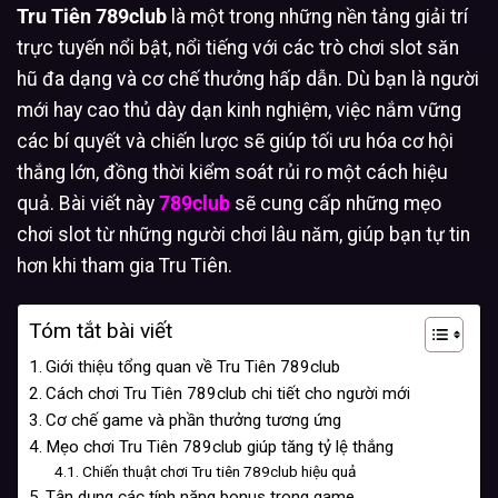
Tru Tiên 789club
là một trong những nền tảng giải trí
trực tuyến nổi bật, nổi tiếng với các trò chơi slot săn
hũ đa dạng và cơ chế thưởng hấp dẫn. Dù bạn là người
mới hay cao thủ dày dạn kinh nghiệm, việc nắm vững
các bí quyết và chiến lược sẽ giúp tối ưu hóa cơ hội
thắng lớn, đồng thời kiểm soát rủi ro một cách hiệu
quả. Bài viết này
789club
sẽ cung cấp những mẹo
chơi slot từ những người chơi lâu năm, giúp bạn tự tin
hơn khi tham gia Tru Tiên.
Tóm tắt bài viết
Giới thiệu tổng quan về Tru Tiên 789club
Cách chơi Tru Tiên 789club chi tiết cho người mới
Cơ chế game và phần thưởng tương ứng
Mẹo chơi Tru Tiên 789club giúp tăng tỷ lệ thắng
Chiến thuật chơi Tru tiên 789club hiệu quả
Tận dụng các tính năng bonus trong game