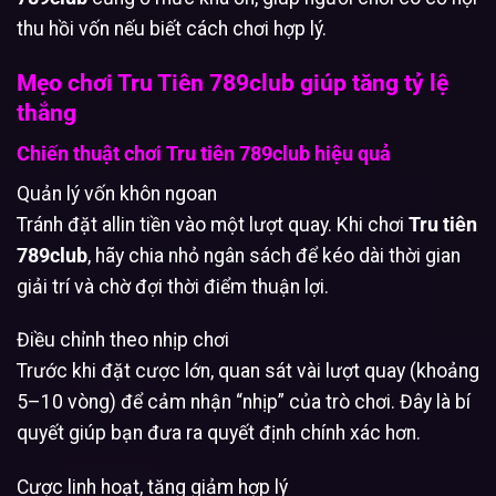
thu hồi vốn nếu biết cách chơi hợp lý.
Mẹo chơi Tru Tiên 789club giúp tăng tỷ lệ
thắng
Chiến thuật chơi Tru tiên 789club hiệu quả
Quản lý vốn khôn ngoan
Tránh đặt allin tiền vào một lượt quay. Khi chơi
Tru tiên
789club
, hãy chia nhỏ ngân sách để kéo dài thời gian
giải trí và chờ đợi thời điểm thuận lợi.
Điều chỉnh theo nhịp chơi
Trước khi đặt cược lớn, quan sát vài lượt quay (khoảng
5–10 vòng) để cảm nhận “nhịp” của trò chơi. Đây là bí
quyết giúp bạn đưa ra quyết định chính xác hơn.
Cược linh hoạt, tăng giảm hợp lý