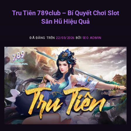
Chuyển
đến
Tru Tiên 789club – Bí Quyết Chơi Slot
nội
Săn Hũ Hiệu Quả
dung
ĐÃ ĐĂNG TRÊN
22/03/2026
BỞI
SEO ADMIN