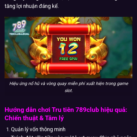
tăng lợi nhuận đáng kể.
Hiệu ứng nổ hũ và vòng quay miễn phí xuất hiện trong game
slot.
Hướng dẫn chơi Tru tiên 789club hiệu quả:
Chiến thuật & Tâm lý
Quản lý vốn thông minh