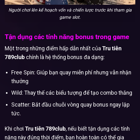
Người chơi lên kế hoạch vốn và chiến lược trước khi tham gia
game slot.
Tận dụng các tính năng bonus trong game
Một trong những điểm hấp dẫn nhất của
Tru tiên
789club
chính là hệ thống bonus đa dạng:
Free Spin: Giúp bạn quay miễn phí nhưng vẫn nhận
thưởng
Wild: Thay thế các biểu tượng để tạo combo thắng
Scatter: Bắt đầu chuỗi vòng quay bonus ngay lập
tức.
Khi chơi
Tru tiên 789club
, nếu biết tận dụng các tính
năng này đúng thời điểm, bạn hoàn toàn có thể gia