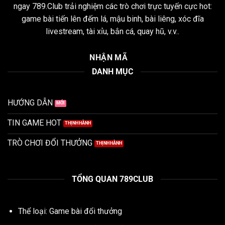
ngay 789.Club trải nghiệm các trò chơi trực tuyến cực hot:
game bài tiến lên đếm lá, mậu binh, bài liêng, xóc đĩa
livestream, tài xỉu, bắn cá, quay hũ, v.v..
NHẬN MÃ
DANH MỤC
HƯỚNG DẪN
TIN GAME HOT
TRÒ CHƠI ĐỔI THƯỞNG
TỔNG QUAN 789CLUB
Thể loại: Game bài đổi thưởng